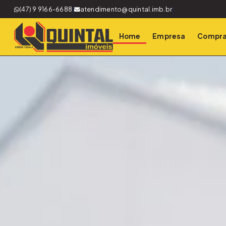
(47) 9 9166-6688
|
atendimento@quintal.imb.br
|
Home
Empresa
Compra