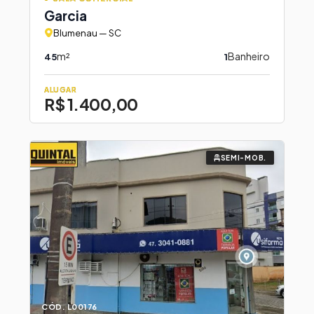
Garcia
Blumenau — SC
m²
Banheiro
45
1
ALUGAR
R$ 1.400,00
SEMI-MOB.
CÓD. L00176