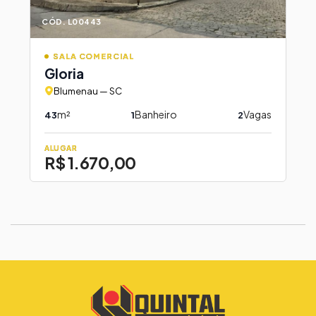
CÓD. L00443
SALA COMERCIAL
Gloria
Blumenau — SC
m²
Banheiro
Vagas
43
1
2
ALUGAR
R$ 1.670,00