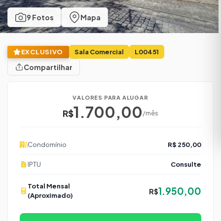
9 Fotos
Mapa
EXCLUSIVO
Sala Comercial
L00451
Compartilhar
VALORES PARA ALUGAR
1.700,00
R$
/mês
Condomínio
R$ 250,00
IPTU
Consulte
Total Mensal
1.950,00
R$
(Aproximado)