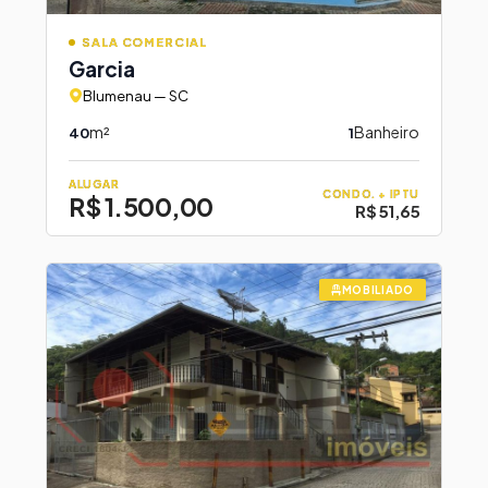
SALA COMERCIAL
Garcia
Blumenau — SC
m²
Banheiro
40
1
ALUGAR
CONDO. + IPTU
R$ 1.500,00
R$ 51,65
MOBILIADO